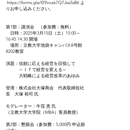
https://forms.gle/f29voak7Q7Jsa5sB6
よ
りお申し込みください。
​第1部：講演会 （参加費：無料）
日時：2025年3月15日（土）15:00～
16:45 14:30 開場
場所：立教大学池袋キャンパス8号館
8202教室
演題：信頼に応える経営を目指して
～ＩＴで経営を変える～
大戦略による経営改革のあゆみ
登壇：株式会社大塚商会 代表取締役社
長 大塚 裕司 氏
​モデレーター：牛窪 恵 氏
（立教大学大学院（MBA）客員教授）
第2部：懇親会（参加費：5,000円 申込順