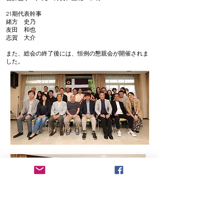
21期代表幹事
緒方 史乃
友田 和也
志賀 大介
​また、総会の終了後には、恒例の懇親会が開催されま
した。